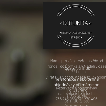
Restaurace &
pizzerie Rotund
Máme pro vás otevřeno vždy od
Pondělí do Čtvrtka a v Neděli v čas
Rozvoz od 11:00
12-22 hodin.
V Pátek a Sobotu v čase 12-24 hodin
Telefonické nebo online
​o
bjednávky přijmáme od:
Rezervace a objednávky
Po: Zavřeno
na telefoních číslech:
Út: Zavřeno
736 243 936/732 270 496
St:11:00-21:30